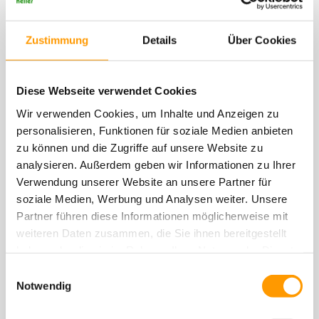
E-Mail:
karriere@heiler-sport.de
Zustimmung
Details
Über Cookies
Telefon:
0521 9471596
Diese Webseite verwendet Cookies
Kontaktformular
Wir verwenden Cookies, um Inhalte und Anzeigen zu
personalisieren, Funktionen für soziale Medien anbieten
zu können und die Zugriffe auf unsere Website zu
analysieren. Außerdem geben wir Informationen zu Ihrer
Bitte rechnen Sie 5 plus 2.
Verwendung unserer Website an unsere Partner für
soziale Medien, Werbung und Analysen weiter. Unsere
Pflichtfeld
Name
*
Partner führen diese Informationen möglicherweise mit
weiteren Daten zusammen, die Sie ihnen bereitgestellt
haben oder die sie im Rahmen Ihrer Nutzung der Dienste
Pflichtfeld
E-Mail
*
gesammelt haben. Sie geben Einwilligung zu unseren
Einwilligungsauswahl
Cookies, wenn Sie unsere Webseite weiterhin nutzen.
Notwendig